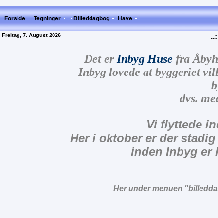
Forside
Tegninger
Billeddagbog
Have
Freitag, 7. August 2026
..:
Det er
Inbyg Huse
fra Åbyh
Inbyg lovede at byggeriet vil
b
dvs. me
Vi flyttede i
Her i oktober er der stadi
inden Inbyg er 
Her under menuen "billeddag